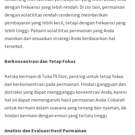
dengan frekuensi yang lebih rendah. Di sisi lain, permainan
dengan volatilitas rendah cenderung memberikan
pembayaran yang lebih kecil, tetapi dengan frekuensi yang
lebih tinggi. Pahami volatilitas permainan yang Anda
mainkan dan sesuaikan strategi Anda berdasarkan hal
tersebut.
Berkonsentrasi dan Tetap Fokus
Ketika bermain di Toko79 Slot, penting untuk tetap fokus
dan berkonsentrasi pada permainan. Hindari gangguan dan
distraksi yang dapat mengganggu konsentrasi Anda, karena
hal ini dapat memengaruhi hasil permainan Anda. Cobalah
untuk bermain dalam suasana yang tenang dan nyaman, dan
hindari bermain dengan emosi yang terlalu tinggi.
Analisis dan Evaluasi Hasil Permainan