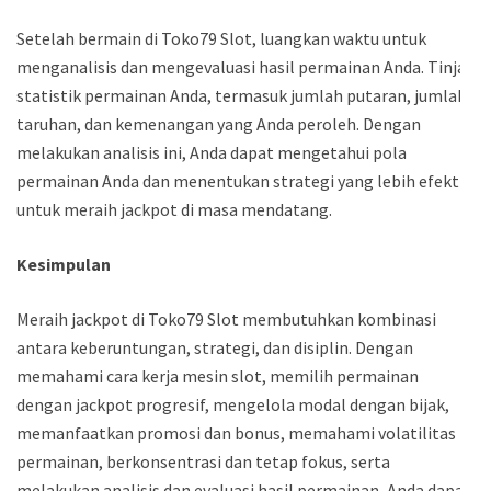
Setelah bermain di Toko79 Slot, luangkan waktu untuk
menganalisis dan mengevaluasi hasil permainan Anda. Tinjau
statistik permainan Anda, termasuk jumlah putaran, jumlah
taruhan, dan kemenangan yang Anda peroleh. Dengan
melakukan analisis ini, Anda dapat mengetahui pola
permainan Anda dan menentukan strategi yang lebih efektif
untuk meraih jackpot di masa mendatang.
Kesimpulan
Meraih jackpot di Toko79 Slot membutuhkan kombinasi
antara keberuntungan, strategi, dan disiplin. Dengan
memahami cara kerja mesin slot, memilih permainan
dengan jackpot progresif, mengelola modal dengan bijak,
memanfaatkan promosi dan bonus, memahami volatilitas
permainan, berkonsentrasi dan tetap fokus, serta
melakukan analisis dan evaluasi hasil permainan, Anda dapat