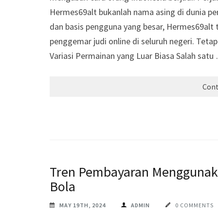
Hermes69alt bukanlah nama asing di dunia per
dan basis pengguna yang besar, Hermes69alt t
penggemar judi online di seluruh negeri. Tet
Variasi Permainan yang Luar Biasa Salah satu
Cont
Tren Pembayaran Menggunakan
Bola
MAY 19TH, 2024
ADMIN
0 COMMENTS