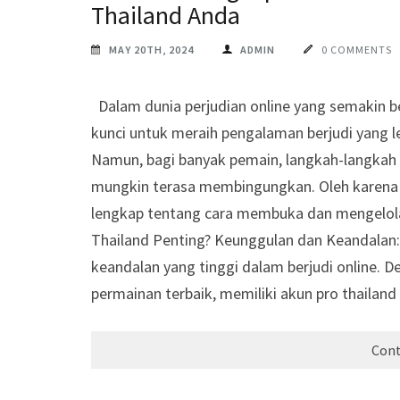
Thailand Anda
MAY 20TH, 2024
ADMIN
0 COMMENTS
Dalam dunia perjudian online yang semakin b
kunci untuk meraih pengalaman berjudi yang le
Namun, bagi banyak pemain, langkah-langkah
mungkin terasa membingungkan. Oleh karena i
lengkap tentang cara membuka dan mengelola
Thailand Penting? Keunggulan dan Keandalan
keandalan yang tinggi dalam berjudi online. De
permainan terbaik, memiliki akun pro thail
Cont