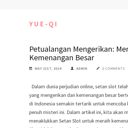
Skip
to
content
YUE-QI
(Press
Enter)
Petualangan Mengerikan: Men
Kemenangan Besar
MAY 21ST, 2024
ADMIN
0 COMMENTS
Dalam dunia perjudian online, setan slot tel
yang mengerikan dan kemenangan besar berte
di Indonesia semakin tertarik untuk mencoba
penuh misteri ini. Dalam artikel ini, kita a
menaklukkan Setan Slot untuk meraih kemenan