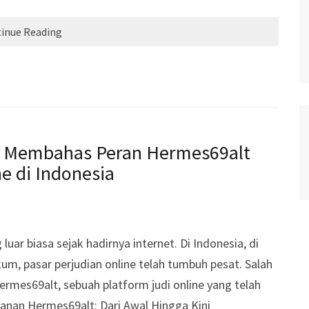
inue Reading
: Membahas Peran Hermes69alt
e di Indonesia
uar biasa sejak hadirnya internet. Di Indonesia, di
um, pasar perjudian online telah tumbuh pesat. Salah
ermes69alt, sebuah platform judi online yang telah
lanan Hermes69alt: Dari Awal Hingga Kini