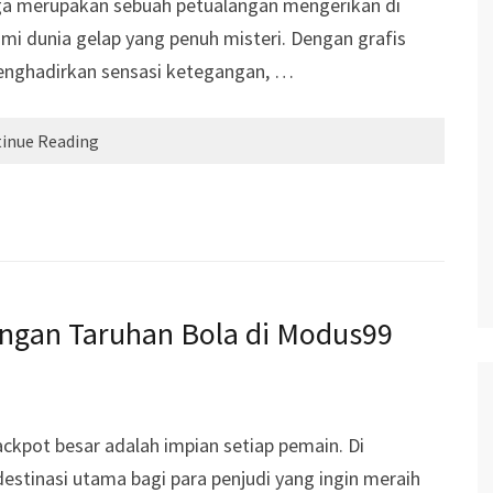
juga merupakan sebuah petualangan mengerikan di
mi dunia gelap yang penuh misteri. Dengan grafis
enghadirkan sensasi ketegangan, …
inue Reading
ngan Taruhan Bola di Modus99
kpot besar adalah impian setiap pemain. Di
estinasi utama bagi para penjudi yang ingin meraih