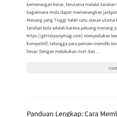
kemenangan besar, terutama melalui taruhan bo
bagaimana Anda dapat memenangkan jackpot 
Menang yang Tinggi Salah satu alasan utama
taruhan bola adalah karena peluang menang y
https://glitterponymag.com/ menyediakan ber
kompetitif, sehingga para pemain memiliki k
besar. Dengan melakukan riset dan …
Cont
Panduan Lengkap: Cara Memb