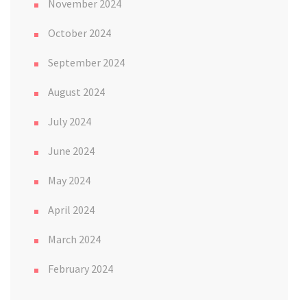
November 2024
October 2024
September 2024
August 2024
July 2024
June 2024
May 2024
April 2024
March 2024
February 2024