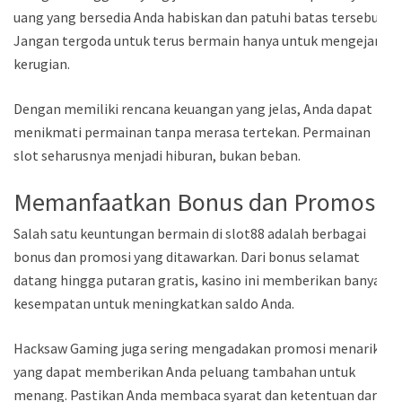
uang yang bersedia Anda habiskan dan patuhi batas tersebut.
Jangan tergoda untuk terus bermain hanya untuk mengejar
kerugian.
Dengan memiliki rencana keuangan yang jelas, Anda dapat
menikmati permainan tanpa merasa tertekan. Permainan
slot seharusnya menjadi hiburan, bukan beban.
Memanfaatkan Bonus dan Promosi
Salah satu keuntungan bermain di slot88 adalah berbagai
bonus dan promosi yang ditawarkan. Dari bonus selamat
datang hingga putaran gratis, kasino ini memberikan banyak
kesempatan untuk meningkatkan saldo Anda.
Hacksaw Gaming juga sering mengadakan promosi menarik
yang dapat memberikan Anda peluang tambahan untuk
menang. Pastikan Anda membaca syarat dan ketentuan dari