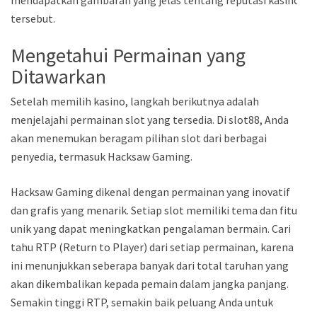
mendapatkan gambaran yang jelas tentang reputasi kasino
tersebut.
Mengetahui Permainan yang
Ditawarkan
Setelah memilih kasino, langkah berikutnya adalah
menjelajahi permainan slot yang tersedia. Di slot88, Anda
akan menemukan beragam pilihan slot dari berbagai
penyedia, termasuk Hacksaw Gaming.
Hacksaw Gaming dikenal dengan permainan yang inovatif
dan grafis yang menarik. Setiap slot memiliki tema dan fitur
unik yang dapat meningkatkan pengalaman bermain. Cari
tahu RTP (Return to Player) dari setiap permainan, karena
ini menunjukkan seberapa banyak dari total taruhan yang
akan dikembalikan kepada pemain dalam jangka panjang.
Semakin tinggi RTP, semakin baik peluang Anda untuk