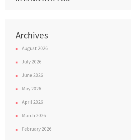
Archives
August 2026
July 2026
June 2026
May 2026
April 2026
March 2026
February 2026