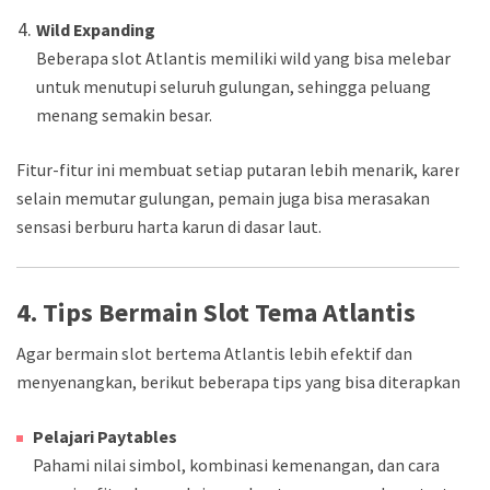
Wild Expanding
Beberapa slot Atlantis memiliki wild yang bisa melebar
untuk menutupi seluruh gulungan, sehingga peluang
menang semakin besar.
Fitur-fitur ini membuat setiap putaran lebih menarik, karena
selain memutar gulungan, pemain juga bisa merasakan
sensasi berburu harta karun di dasar laut.
4. Tips Bermain Slot Tema Atlantis
Agar bermain slot bertema Atlantis lebih efektif dan
menyenangkan, berikut beberapa tips yang bisa diterapkan:
Pelajari Paytables
Pahami nilai simbol, kombinasi kemenangan, dan cara