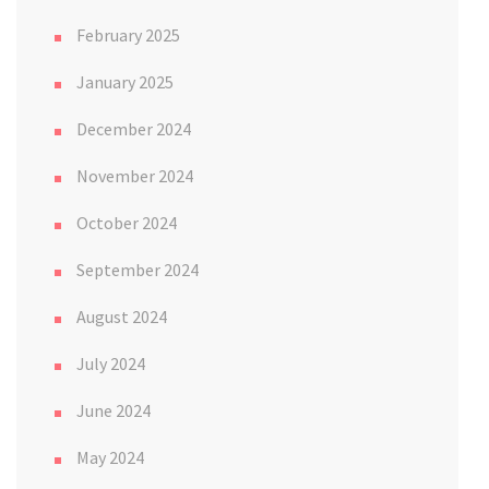
February 2025
January 2025
December 2024
November 2024
October 2024
September 2024
August 2024
July 2024
June 2024
May 2024