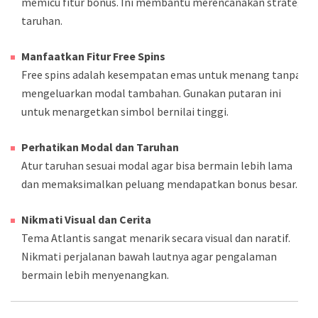
memicu fitur bonus. Ini membantu merencanakan strategi
taruhan.
Manfaatkan Fitur Free Spins
Free spins adalah kesempatan emas untuk menang tanpa
mengeluarkan modal tambahan. Gunakan putaran ini
untuk menargetkan simbol bernilai tinggi.
Perhatikan Modal dan Taruhan
Atur taruhan sesuai modal agar bisa bermain lebih lama
dan memaksimalkan peluang mendapatkan bonus besar.
Nikmati Visual dan Cerita
Tema Atlantis sangat menarik secara visual dan naratif.
Nikmati perjalanan bawah lautnya agar pengalaman
bermain lebih menyenangkan.