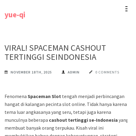
Skip
yue-qi
to
content
(Press
Enter)
VIRAL! SPACEMAN CASHOUT
TERTINGGI SEINDONESIA
NOVEMBER 18TH, 2025
ADMIN
0 COMMENTS
Fenomena
Spaceman Slot
tengah menjadi perbincangan
hangat di kalangan pecinta slot online. Tidak hanya karena
tema luar angkasanya yang seru, tetapi juga karena
munculnya beberapa
cashout tertinggi se-Indonesia
yang
membuat banyak orang terpukau. Kisah viral ini
membuktikan bahwa dengan keberuntungan, strategi