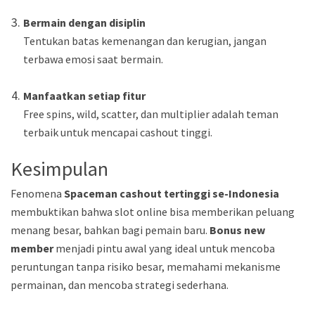
Bermain dengan disiplin
Tentukan batas kemenangan dan kerugian, jangan
terbawa emosi saat bermain.
Manfaatkan setiap fitur
Free spins, wild, scatter, dan multiplier adalah teman
terbaik untuk mencapai cashout tinggi.
Kesimpulan
Fenomena
Spaceman cashout tertinggi se-Indonesia
membuktikan bahwa slot online bisa memberikan peluang
menang besar, bahkan bagi pemain baru.
Bonus new
member
menjadi pintu awal yang ideal untuk mencoba
peruntungan tanpa risiko besar, memahami mekanisme
permainan, dan mencoba strategi sederhana.