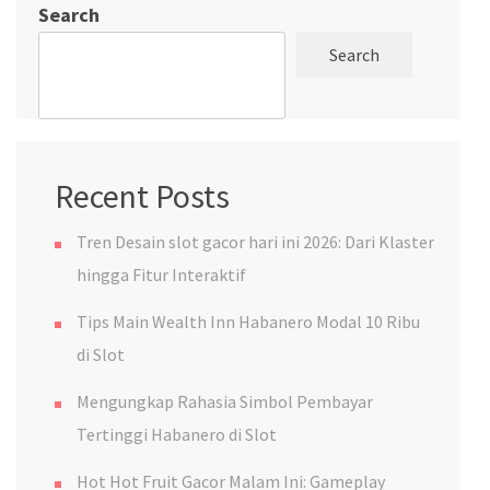
Search
Search
Recent Posts
Tren Desain slot gacor hari ini 2026: Dari Klaster
hingga Fitur Interaktif
Tips Main Wealth Inn Habanero Modal 10 Ribu
di Slot
Mengungkap Rahasia Simbol Pembayar
Tertinggi Habanero di Slot
Hot Hot Fruit Gacor Malam Ini: Gameplay