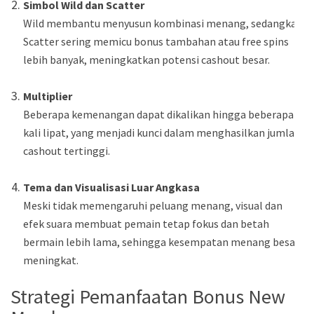
Simbol Wild dan Scatter
Wild membantu menyusun kombinasi menang, sedangkan
Scatter sering memicu bonus tambahan atau free spins
lebih banyak, meningkatkan potensi cashout besar.
Multiplier
Beberapa kemenangan dapat dikalikan hingga beberapa
kali lipat, yang menjadi kunci dalam menghasilkan jumlah
cashout tertinggi.
Tema dan Visualisasi Luar Angkasa
Meski tidak memengaruhi peluang menang, visual dan
efek suara membuat pemain tetap fokus dan betah
bermain lebih lama, sehingga kesempatan menang besar
meningkat.
Strategi Pemanfaatan Bonus New