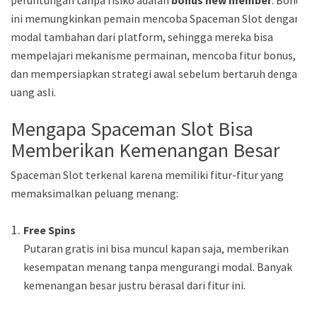
peruntungan tanpa risiko adalah
bonus new member
. Bonus
ini memungkinkan pemain mencoba Spaceman Slot dengan
modal tambahan dari platform, sehingga mereka bisa
mempelajari mekanisme permainan, mencoba fitur bonus,
dan mempersiapkan strategi awal sebelum bertaruh dengan
uang asli.
Mengapa Spaceman Slot Bisa
Memberikan Kemenangan Besar
Spaceman Slot terkenal karena memiliki fitur-fitur yang
memaksimalkan peluang menang:
Free Spins
Putaran gratis ini bisa muncul kapan saja, memberikan
kesempatan menang tanpa mengurangi modal. Banyak
kemenangan besar justru berasal dari fitur ini.