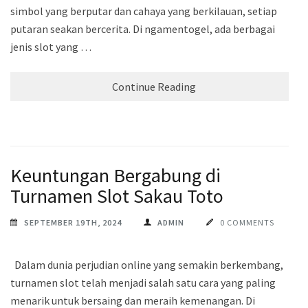
simbol yang berputar dan cahaya yang berkilauan, setiap
putaran seakan bercerita. Di ngamentogel, ada berbagai
jenis slot yang …
Continue Reading
Keuntungan Bergabung di
Turnamen Slot Sakau Toto
SEPTEMBER 19TH, 2024
ADMIN
0 COMMENTS
Dalam dunia perjudian online yang semakin berkembang,
turnamen slot telah menjadi salah satu cara yang paling
menarik untuk bersaing dan meraih kemenangan. Di