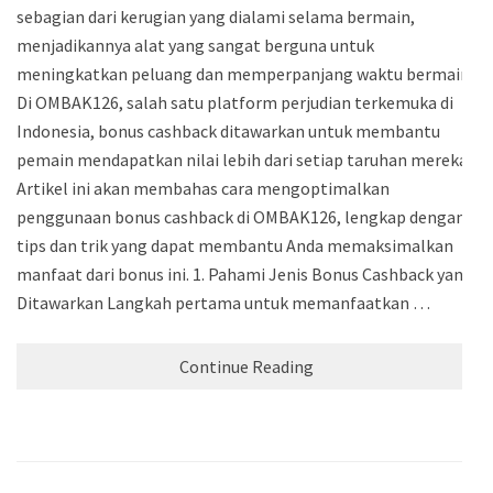
sebagian dari kerugian yang dialami selama bermain,
menjadikannya alat yang sangat berguna untuk
meningkatkan peluang dan memperpanjang waktu bermain.
Di OMBAK126, salah satu platform perjudian terkemuka di
Indonesia, bonus cashback ditawarkan untuk membantu
pemain mendapatkan nilai lebih dari setiap taruhan mereka.
Artikel ini akan membahas cara mengoptimalkan
penggunaan bonus cashback di OMBAK126, lengkap dengan
tips dan trik yang dapat membantu Anda memaksimalkan
manfaat dari bonus ini. 1. Pahami Jenis Bonus Cashback yang
Ditawarkan Langkah pertama untuk memanfaatkan …
Continue Reading