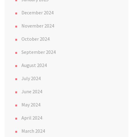
December 2024
November 2024
October 2024
September 2024
August 2024
July 2024
June 2024
May 2024
April 2024
March 2024