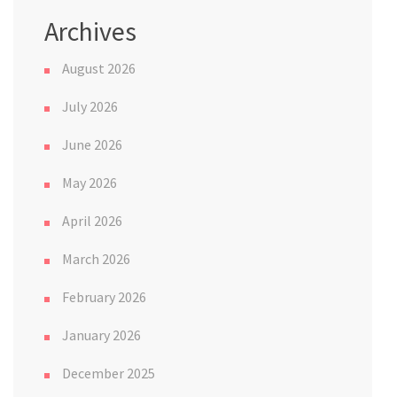
Archives
August 2026
July 2026
June 2026
May 2026
April 2026
March 2026
February 2026
January 2026
December 2025